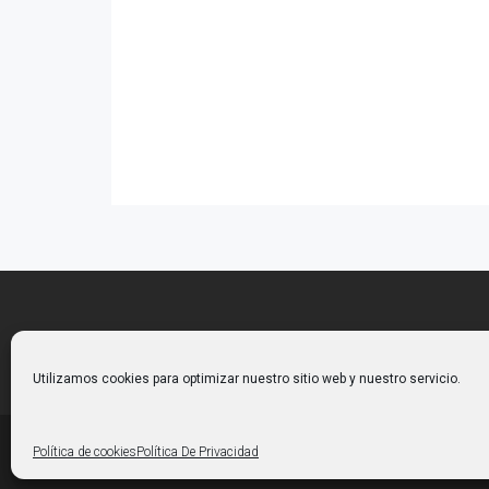
Política De Privacidad
Politica De Cookies
Utilizamos cookies para optimizar nuestro sitio web y nuestro servicio.
Copyright 2024© El Caballo Golo
Política de cookies
Política De Privacidad