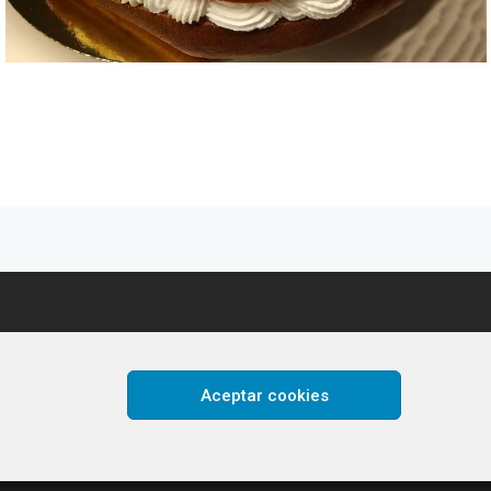
Aceptar cookies
so Web diseñada por
Ana Patricia G. C.